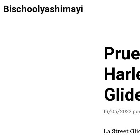
Saltar
Bischoolyashimayi
al
contenido
Prue
Harl
Glid
16/05/2022
po
La Street Gli