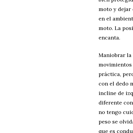
moto y dejar 
en el ambien
moto. La posi
encanta.
Maniobrar la 
movimientos 
práctica, pe
con el dedo m
incline de i
diferente co
no tengo cui
peso se olvid
que es condu