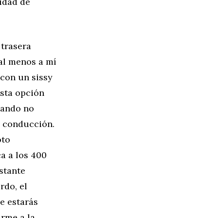
idad de
 trasera
¡al menos a mí
con un sissy
esta opción
cuando no
u conducción.
oto
a a los 400
astante
rdo, el
e estarás
irme a la