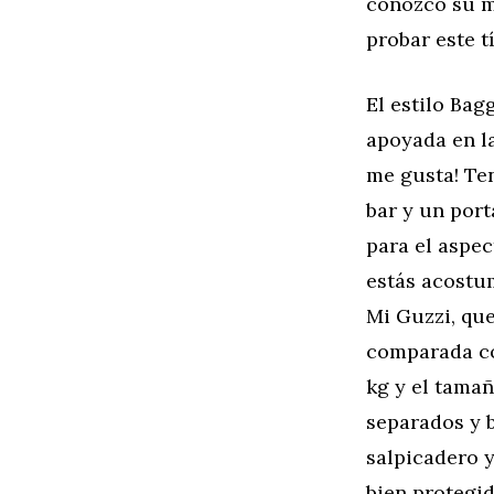
conozco su m
probar este 
El estilo Bag
apoyada en la
me gusta! Te
bar y un port
para el aspec
estás acostu
Mi Guzzi, qu
comparada co
kg y el tamañ
separados y b
salpicadero y
bien protegid