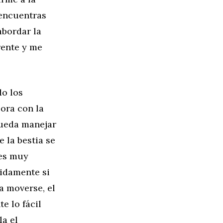
 encuentras
abordar la
rente y me
do los
ora con la
pueda manejar
 la bestia se
 es muy
pidamente si
a moverse, el
e lo fácil
la el