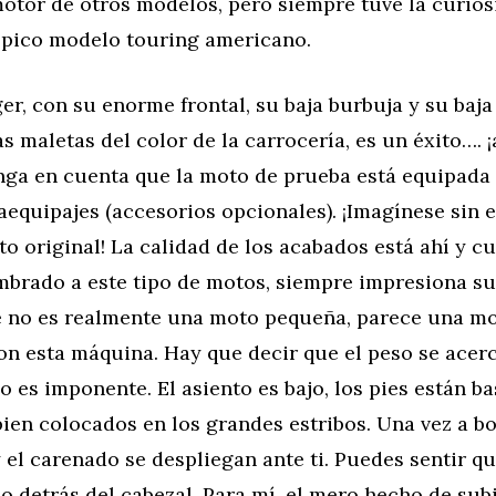
otor de otros modelos, pero siempre tuve la curios
típico modelo touring americano.
ger, con su enorme frontal, su baja burbuja y su baja
s maletas del color de la carrocería, es un éxito…. 
nga en cuenta que la moto de prueba está equipada 
aequipajes (accesorios opcionales). ¡Imagínese sin 
to original! La calidad de los acabados está ahí y 
mbrado a este tipo de motos, siempre impresiona s
e no es realmente una moto pequeña, parece una m
n esta máquina. Hay que decir que el peso se acerc
o es imponente. El asiento es bajo, los pies están b
ien colocados en los grandes estribos. Una vez a bo
 el carenado se despliegan ante ti. Puedes sentir qu
o detrás del cabezal. Para mí, el mero hecho de sub