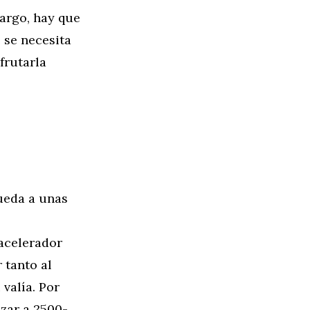
bargo, hay que
 se necesita
frutarla
ueda a unas
 acelerador
 tanto al
valía. Por
zar a 2500-