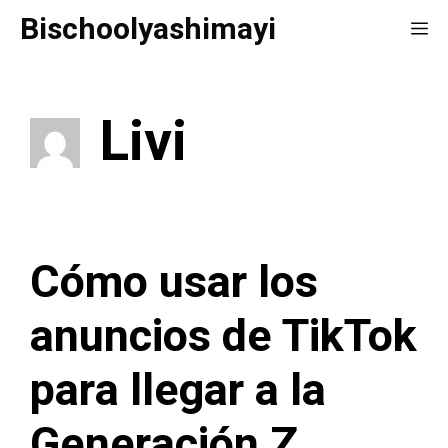
Saltar
Bischoolyashimayi
Me
al
contenido
Livi
Cómo usar los
anuncios de TikTok
para llegar a la
Generación Z