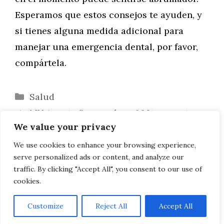
Esperamos que estos consejos te ayuden, y
si tienes alguna medida adicional para
manejar una emergencia dental, por favor,
compártela.
Categorías
Salud
MV Agusta Superveloce 800: neo-retro
We value your privacy
deportivo
Prueba en carretera de la Harley
We use cookies to enhance your browsing experience,
serve personalized ads or content, and analyze our
Davidson Street Glide 2016
traffic. By clicking "Accept All", you consent to our use of
cookies.
Customize
Reject All
Accept All
AVISO LEGAL, POLITICA DE PRIVACIDAD, COOKIES