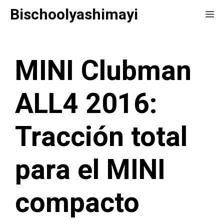
Saltar
Bischoolyashimayi
Me
al
contenido
MINI Clubman
ALL4 2016:
Tracción total
para el MINI
compacto