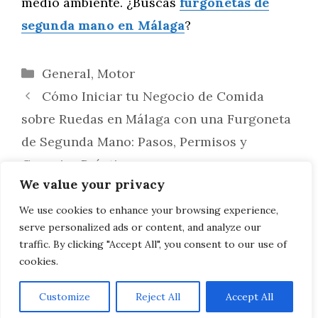
medio ambiente. ¿Buscas
furgonetas de
segunda mano en Málaga
?
Categorías
General
,
Motor
Cómo Iniciar tu Negocio de Comida
sobre Ruedas en Málaga con una Furgoneta
de Segunda Mano: Pasos, Permisos y
Consejos Prácticos
We value your privacy
Guía para Elegir la Furgoneta de
Segunda Mano Ideal para Camperizar en
We use cookies to enhance your browsing experience,
serve personalized ads or content, and analyze our
Málaga: Qué Buscar y Qué Evitar
traffic. By clicking "Accept All", you consent to our use of
cookies.
Customize
Reject All
Accept All
AVISO LEGAL, POLITICA DE PRIVACIDAD, COOKIES