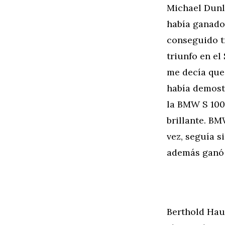
Michael Dunlo
había ganado 
conseguido t
triunfo en e
me decía que
había demostr
la BMW S 1000
brillante. B
vez, seguía s
además ganó 
Berthold Hau