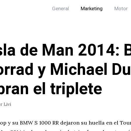
General
Marketing
Motor
sla de Man 2014:
rrad y Michael D
bran el triplete
or
Livi
op y su BMW S 1000 RR dejaron su huella en el Tou