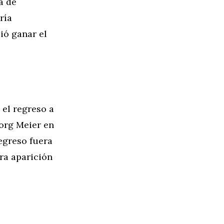
a de
ría
ió ganar el
 el regreso a
eorg Meier en
egreso fuera
ra aparición