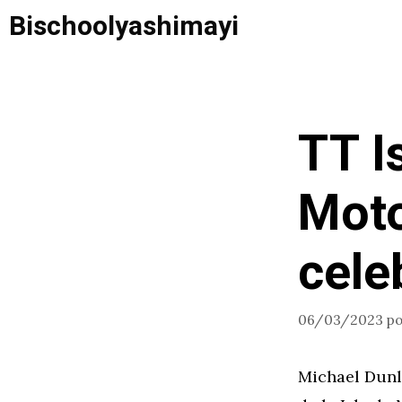
Saltar
Bischoolyashimayi
al
contenido
TT I
Moto
cele
06/03/2023
p
Michael Dunl