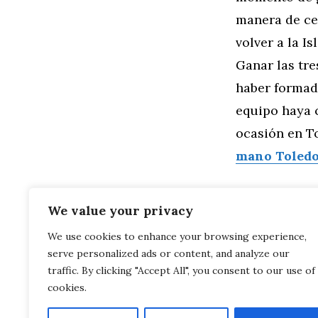
manera de cel
volver a la I
Ganar las tre
haber formado
equipo haya c
ocasión en T
mano Toled
We value your privacy
We use cookies to enhance your browsing experience,
Categorías
General
,
Mo
serve personalized ads or content, and analyze our
Audi R8 LMX 
MINI Vision 
traffic. By clicking "Accept All", you consent to our use of
cookies.