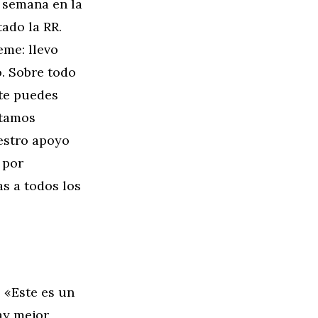
 semana en la
tado la RR.
eme: llevo
. Sobre todo
 te puedes
stamos
estro apoyo
 por
s a todos los
 «Este es un
ay mejor