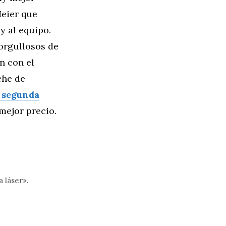
Meier que
y al equipo.
 orgullosos de
n con el
che de
 segunda
mejor precio.
 láser».