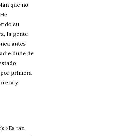
 Man que no
 He
tido su
a, la gente
unca antes
nadie dude de
 estado
 por primera
rrera y
: «Es tan