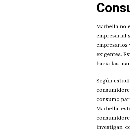
Consu
Marbella no e
empresarial s
empresarios 
exigentes. Es
hacia las ma
Según estudio
consumidores
consumo para
Marbella, est
consumidores
investigan, c