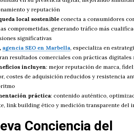
onamiento y reputación
queda local sostenible
conecta a consumidores con
as comprometidas, generando tráfico más cualifica
iones significativas
,
agencia SEO en Marbella
, especializa en estrateg
bran resultados comerciales con prácticas digitales
neficios incluyen
: mejor reputación de marca, fide
r, costes de adquisición reducidos y resistencia a
oritmo
entación práctica
: contenido auténtico, optimiza
te, link building ético y medición transparente del 
eva Conciencia del