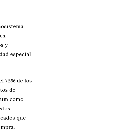
ecosistema
es,
s y
idad especial
el 73% de los
tos de
mium como
estos
icados que
ompra.