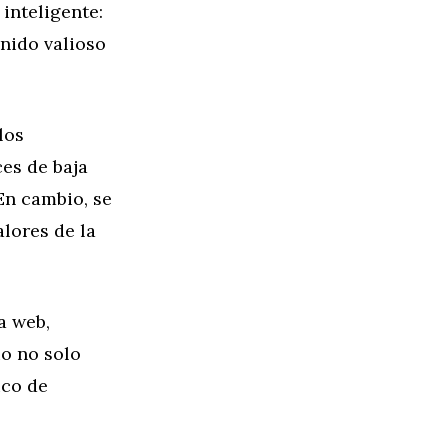
inteligente:
enido valioso
los
es de baja
En cambio, se
lores de la
a web,
io no solo
ico de