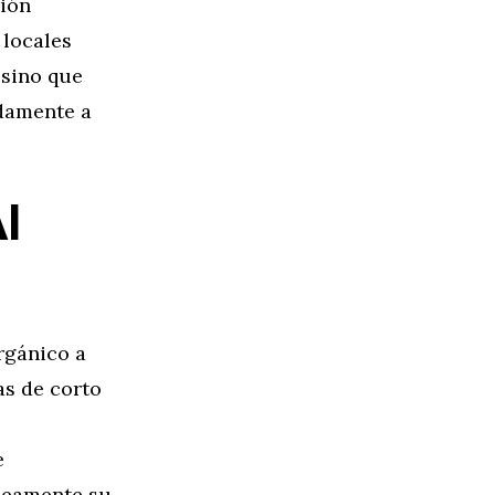
ción
 locales
 sino que
damente a
I
rgánico a
as de corto
e
áneamente su