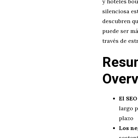
y hoteles bou
silenciosa es
descubren qu
puede ser má
través de est
Resum
Overv
El SEO
largo p
plazo
Los ne
sosten