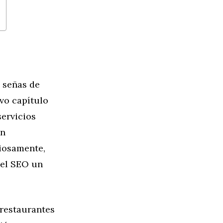
n señas de
vo capítulo
servicios
un
riosamente,
 el SEO un
 restaurantes