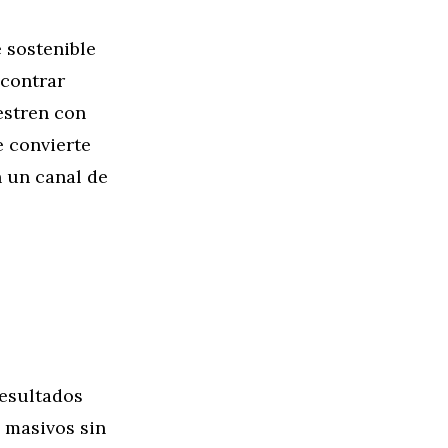
 sostenible
ncontrar
estren con
e convierte
 un canal de
resultados
s masivos sin