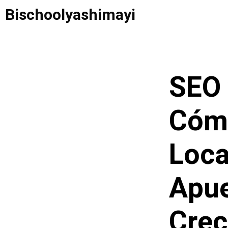
Saltar
Bischoolyashimayi
al
contenido
SEO 
Cómo
Loca
Apue
Crec