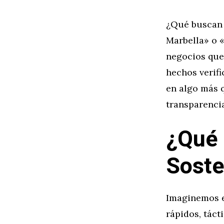
¿Qué buscan 
Marbella» o 
negocios que
hechos verifi
en algo más 
transparencia
¿Qué 
Soste
Imaginemos e
rápidos, táct