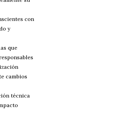
scientes con
do y
ias que
 responsables
lización
nte cambios
ción técnica
impacto