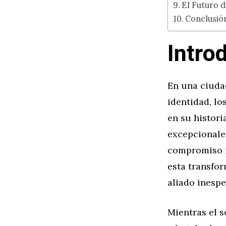
El Futuro 
Conclusió
Intro
En una ciudad
identidad, l
en su histori
excepcionale
compromiso r
esta transfor
aliado inesp
Mientras el s