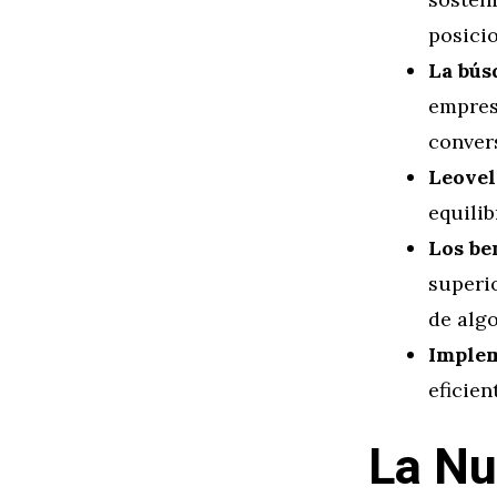
posici
La bús
empres
convers
Leovel
equili
Los be
superio
de alg
Implem
eficien
La Nu