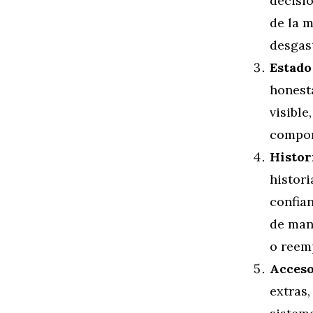
decisi
de la 
desgast
Estado
honesta
visible
compone
Histor
histor
confian
de man
o reem
Acceso
extras