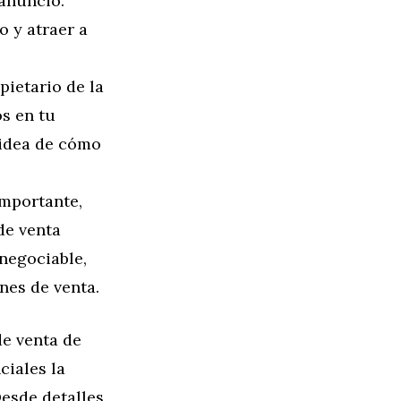
anuncio.
o y atraer a
pietario de la
os en tu
 idea de cómo
mportante,
de venta
 negociable,
nes de venta.
de venta de
ciales la
esde detalles