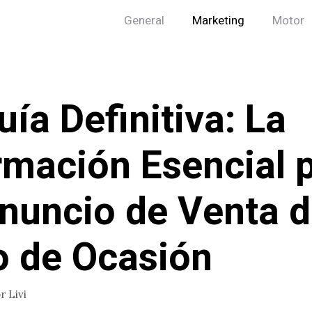
General
Marketing
Motor
uía Definitiva: La
rmación Esencial 
nuncio de Venta 
 de Ocasión
or
Livi