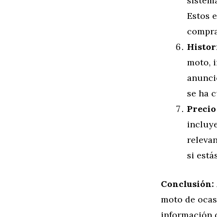
sistem
Estos e
compra
Histor
moto, i
anunci
se ha c
Precio
incluye
relevan
si está
Conclusión:
moto de ocas
información 