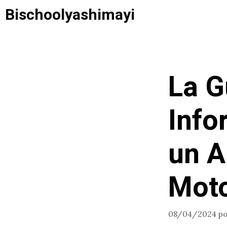
Saltar
Bischoolyashimayi
al
contenido
La G
Info
un A
Moto
08/04/2024
p