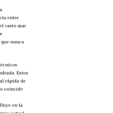
a
cia entre
el vasto mar
de
n que nunca
técnicos
indrada. Estos
al rápida de
to coincide
fluye en la