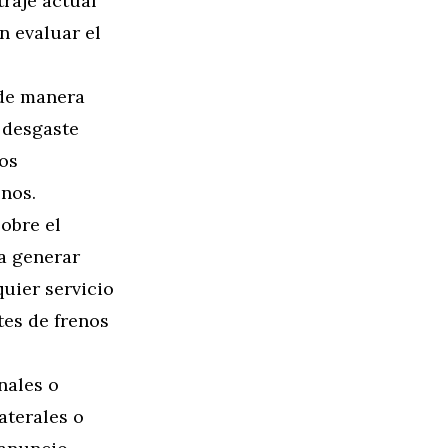
raje actual
n evaluar el
 de manera
 desgaste
los
enos.
obre el
a generar
uier servicio
tes de frenos
nales o
aterales o