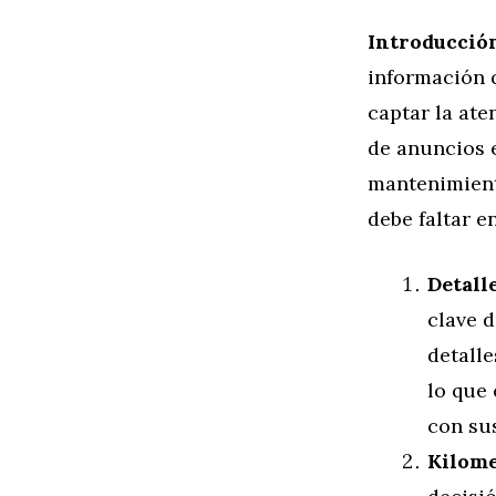
Introducció
información 
captar la ate
de anuncios e
mantenimient
debe faltar e
Detall
clave d
detall
lo que 
con su
Kilome