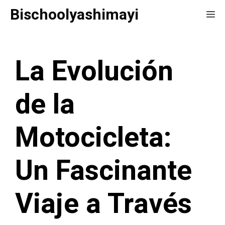
Saltar
Bischoolyashimayi
Me
al
contenido
La Evolución
de la
Motocicleta:
Un Fascinante
Viaje a Través