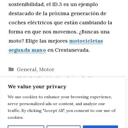
sostenibilidad, el ID.3 es un ejemplo
destacado de la próxima generación de
coches eléctricos que están cambiando la
forma en que nos movemos. ¿Buscas una
moto? Elige las mejores
motocicletas
segunda mano
en Crestanevada.
Categorías
General
,
Motor
El BMW Z4 20i: Una Brisa de Verano
We value your privacy
Ligeramente Demasiado Suave
Multas por Subir tu Patinete Eléctrico al
We use cookies to enhance your browsing experience,
serve personalized ads or content, and analyze our
Transporte Público: Lo que Debes Saber
traffic. By clicking "Accept All", you consent to our use of
cookies.