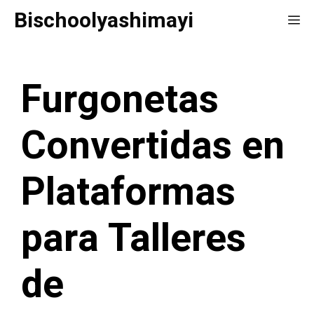
Saltar
Bischoolyashimayi
Me
al
contenido
Furgonetas
Convertidas en
Plataformas
para Talleres
de