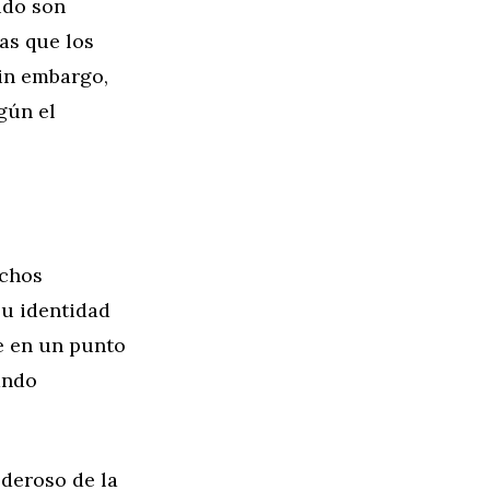
udo son
as que los
in embargo,
gún el
uchos
u identidad
e en un punto
ando
deroso de la