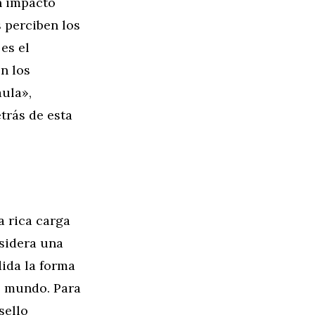
n impacto
 perciben los
es el
n los
aula»,
trás de esta
a rica carga
nsidera una
dida la forma
l mundo. Para
sello