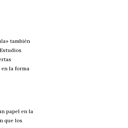
ula» también
 Estudios
ertas
 en la forma
n papel en la
n que los