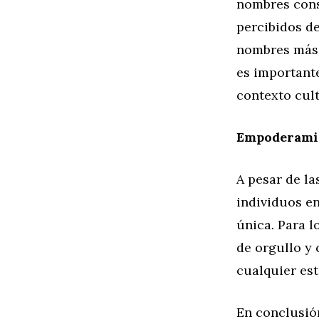
nombres cons
percibidos de
nombres más 
es important
contexto cult
Empoderamie
A pesar de l
individuos e
única. Para 
de orgullo y 
cualquier est
En conclusió