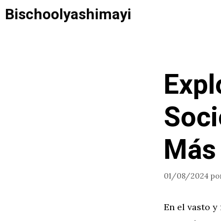
Saltar
Bischoolyashimayi
al
contenido
Expl
Soci
Más
01/08/2024
po
En el vasto y