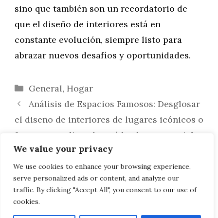
sino que también son un recordatorio de
que el diseño de interiores está en
constante evolución, siempre listo para
abrazar nuevos desafíos y oportunidades.
Categorías
General
,
Hogar
Análisis de Espacios Famosos: Desglosar
el diseño de interiores de lugares icónicos o
famosos, explicando qué los hace especiales
We value your privacy
Interiorismo y Bienestar: La Influencia
del Diseño de Interiores en la Salud Mental
We use cookies to enhance your browsing experience,
serve personalized ads or content, and analyze our
y Física
traffic. By clicking "Accept All", you consent to our use of
cookies.