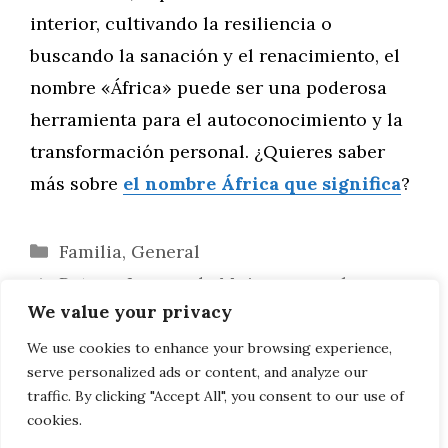
interior, cultivando la resiliencia o
buscando la sanación y el renacimiento, el
nombre «África» puede ser una poderosa
herramienta para el autoconocimiento y la
transformación personal. ¿Quieres saber
más sobre
el nombre África que significa
?
Categorías
Familia
,
General
Retos y Logros de Mujeres con el
We value your privacy
Nombre «África» en Deportes Extremos
África y la Psicología del Desarrollo: Un
We use cookies to enhance your browsing experience,
serve personalized ads or content, and analyze our
Estudio Comparativo
traffic. By clicking "Accept All", you consent to our use of
cookies.