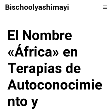
Saltar
Bischoolyashimayi
Me
al
contenido
El Nombre
«África» en
Terapias de
Autoconocimie
nto y