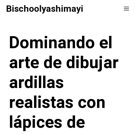
Saltar
Bischoolyashimayi
Me
al
contenido
Dominando el
arte de dibujar
ardillas
realistas con
lápices de