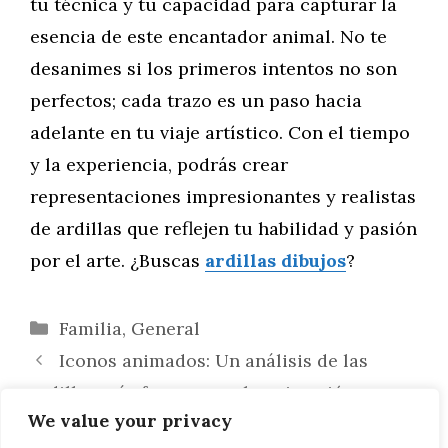
tu técnica y tu capacidad para capturar la
esencia de este encantador animal. No te
desanimes si los primeros intentos no son
perfectos; cada trazo es un paso hacia
adelante en tu viaje artístico. Con el tiempo
y la experiencia, podrás crear
representaciones impresionantes y realistas
de ardillas que reflejen tu habilidad y pasión
por el arte. ¿Buscas
ardillas dibujos
?
Categorías
Familia
,
General
Iconos animados: Un análisis de las
ardillas más famosas en la animación y su
We value your privacy
impacto cultural