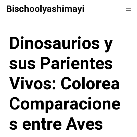
Saltar
Bischoolyashimayi
Me
al
contenido
Dinosaurios y
sus Parientes
Vivos: Colorea
Comparacione
s entre Aves