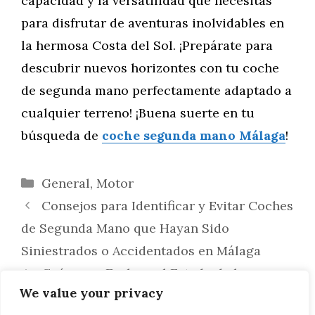
capacidad y la versatilidad que necesitas
para disfrutar de aventuras inolvidables en
la hermosa Costa del Sol. ¡Prepárate para
descubrir nuevos horizontes con tu coche
de segunda mano perfectamente adaptado a
cualquier terreno! ¡Buena suerte en tu
búsqueda de
coche segunda mano Málaga
!
Categorías
General
,
Motor
Consejos para Identificar y Evitar Coches
de Segunda Mano que Hayan Sido
Siniestrados o Accidentados en Málaga
Guía para Evaluar el Estado de los
We value your privacy
Sistemas de Frenado Antibloqueo (ABS) y