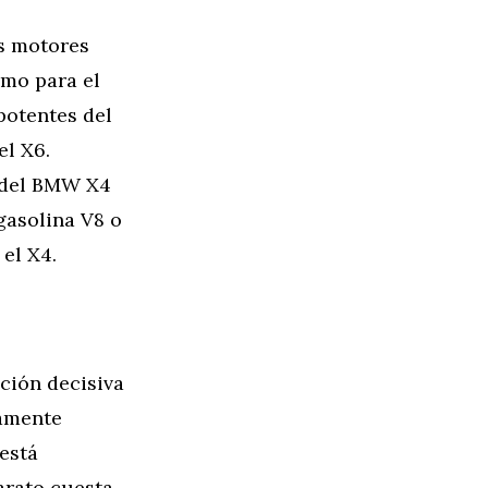
es motores
omo para el
potentes del
el X6.
s del BMW X4
gasolina V8 o
el X4.
ación decisiva
tamente
está
arato cuesta