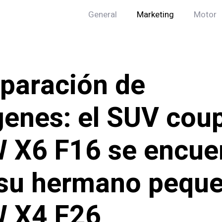
General
Marketing
Motor
paración de
enes: el SUV cou
X6 F16 se encue
su hermano pequ
 X4 F26