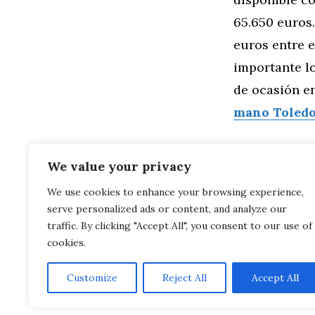
65.650 euros.
euros entre e
importante lo
de ocasión e
mano Toled
We value your privacy
We use cookies to enhance your browsing experience,
Categorías
General
,
Mo
serve personalized ads or content, and analyze our
Manhart MH2
Audi R8 LMX 
traffic. By clicking "Accept All", you consent to our use of
cookies.
Customize
Reject All
Accept All