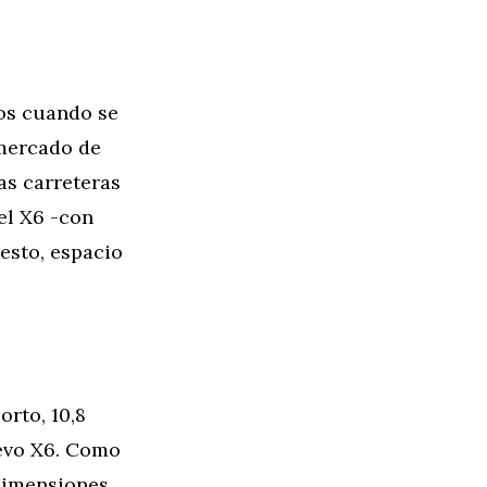
os cuando se
 mercado de
as carreteras
el X6 -con
esto, espacio
rto, 10,8
uevo X6. Como
dimensiones