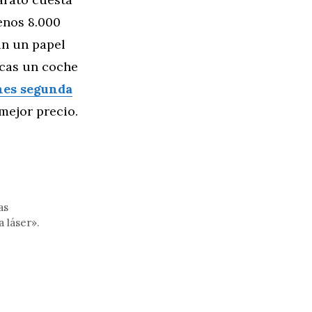
enos 8.000
an un papel
scas un coche
hes segunda
mejor precio.
as
 láser».