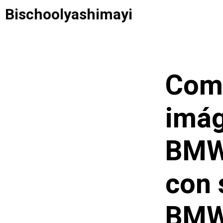
Saltar
Bischoolyashimayi
al
contenido
Com
imág
BMW 
con 
BMW