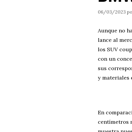
06/03/2023
p
Aunque no ha
lance al merc
los SUV coupé
con un concep
sus correspon
y materiales e
En comparaci
centímetros 
muestra nues