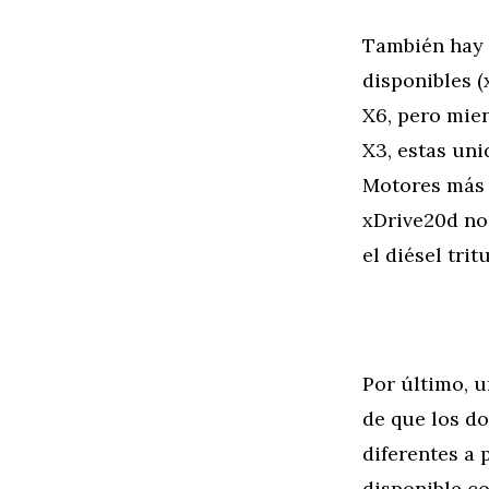
También hay 
disponibles (
X6, pero mien
X3, estas uni
Motores más 
xDrive20d no
el diésel tri
Por último, u
de que los d
diferentes a 
disponible co