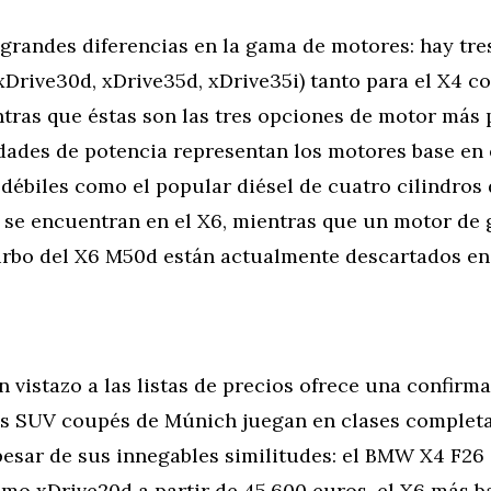
grandes diferencias en la gama de motores: hay tr
xDrive30d, xDrive35d, xDrive35i) tanto para el X4 c
tras que éstas son las tres opciones de motor más 
dades de potencia representan los motores base en 
débiles como el popular diésel de cuatro cilindro
 se encuentran en el X6, mientras que un motor de 
turbo del X6 M50d están actualmente descartados en 
n vistazo a las listas de precios ofrece una confirm
os SUV coupés de Múnich juegan en clases comple
pesar de sus innegables similitudes: el BMW X4 F26 
mo xDrive20d a partir de 45.600 euros, el X6 más b