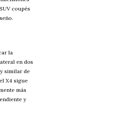
s SUV coupés
seño.
car la
lateral en dos
y similar de
 el X4 sigue
lemente más
endiente y