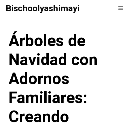
Saltar
Bischoolyashimayi
Me
al
contenido
Árboles de
Navidad con
Adornos
Familiares:
Creando