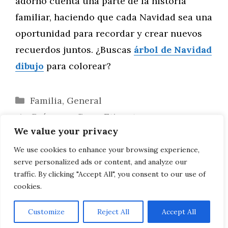
adorno cuenta una parte de la historia
familiar, haciendo que cada Navidad sea una
oportunidad para recordar y crear nuevos
recuerdos juntos. ¿Buscas
árbol de Navidad
dibujo
para colorear?
Categorías
Familia
,
General
Guía para Crear Etiquetas
We value your privacy
Personalizadas para Regalos Navideños
Esplendor Navideño: Árboles de Navidad
We use cookies to enhance your browsing experience,
serve personalized ads or content, and analyze our
en las Grandes Ciudades del Mundo
traffic. By clicking "Accept All", you consent to our use of
cookies.
Customize
Reject All
Accept All
AVISO LEGAL, POLITICA DE PRIVACIDAD, COOKIES