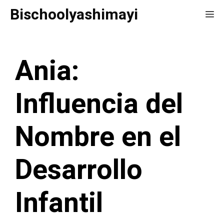
Saltar
Bischoolyashimayi
Me
al
contenido
Ania:
Influencia del
Nombre en el
Desarrollo
Infantil