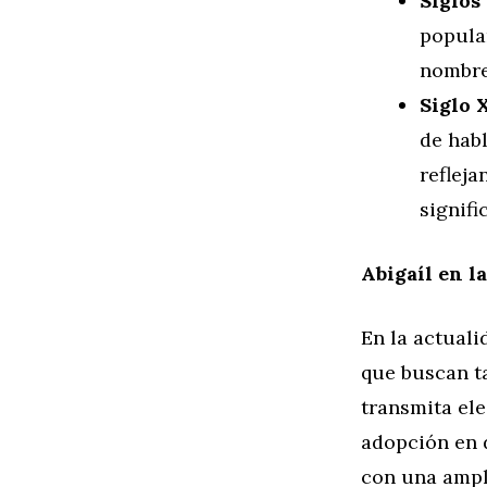
Siglos
popula
nombre 
Siglo 
de habl
reflej
signifi
Abigaíl en l
En la actual
que buscan t
transmita ele
adopción en 
con una ampl