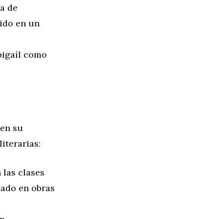
ia de
tido en un
bigaíl como
 en su
iterarias:
 las clases
nado en obras