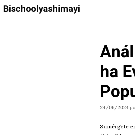
Saltar
Bischoolyashimayi
al
contenido
Anál
ha E
Popu
24/06/2024
p
Sumérgete en