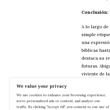
Conclusión: 
A lo largo de
simple etique
una expresión
bíblicas hast
destaca su r
futuras. Abig
viviente de l
través del t
We value your privacy
We use cookies to enhance your browsing experience,
Categorías
Familia
,
Gen
serve personalized ads or content, and analyze our
Abigaíl en l
Abigaíl: Sig
traffic. By clicking "Accept All", you consent to our use of