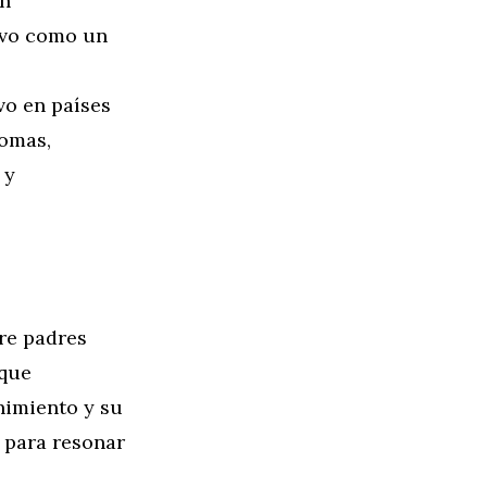
en
uvo como un
vo en países
iomas,
 y
re padres
 que
nimiento y su
 para resonar