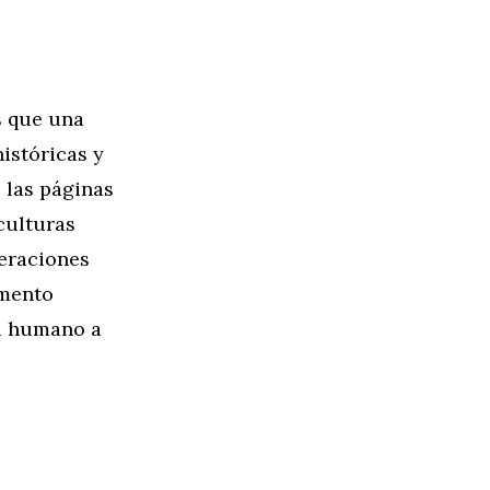
s que una
istóricas y
 las páginas
culturas
neraciones
amento
tu humano a