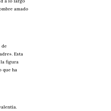
d a lo largo
 nombre amado
o de
adre». Esta
la figura
o que ha
valentía.