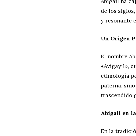
Abigaíl ha c
de los siglo
y resonante 
Un Origen Pr
El nombre Abi
«Avigayil», q
etimología p
paterna, sino
trascendido 
Abigaíl en l
En la tradici